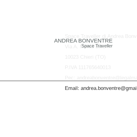
Space Traveller di Andrea Bonv
ANDREA BONVENTRE
Space Traveller
Via A. Montù 37/b
10023 Chieri (TO)
P.IVA 111765640013
Pec: andreabonventre@legalmai
Email: andrea.bonventre@gmai