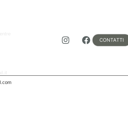
entre
CONTATTI
l.it
l.com